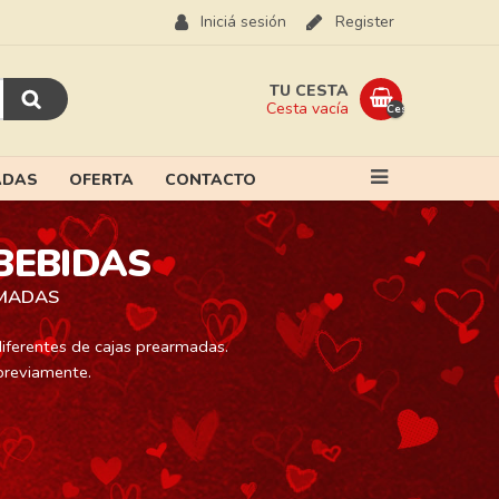
Iniciá sesión
Register
TU CESTA
Cesta vacía
Cesta
vacía
ADAS
OFERTA
CONTACTO
BEBIDAS
RMADAS
iferentes de cajas prearmadas.
 previamente.